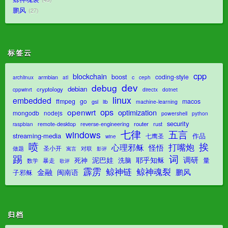
鹏风
27
标签云
cpp
blockchain
boost
coding-style
armbian
c
archlinux
atl
ceph
dev
debug
debian
cryptology
dotnet
cppwinrt
directx
linux
embedded
ffmpeg
go
macos
gsl
lib
machine-learning
ops
openwrt
optimization
mongodb
nodejs
powershell
python
security
router
remote-desktop
reverse-engineering
rust
raspbian
七律
五言
windows
streaming-media
作品
七鹰圣
wine
喷
挨
打嘴炮
心理邪稣
怪悟
圣小开
对联
做题
影评
寓言
踢
词
调研
泥巴娃
耶乎知稣
死神
洗脑
量
暴走
数学
歌评
霹雳
鲸神魂裂
鲸神链
金融
鹏风
闽南语
子邪稣
归档