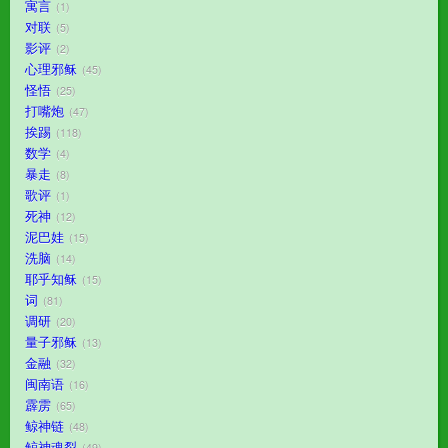
寓言
1
对联
5
影评
2
心理邪稣
45
怪悟
25
打嘴炮
47
挨踢
118
数学
4
暴走
8
歌评
1
死神
12
泥巴娃
15
洗脑
14
耶乎知稣
15
词
81
调研
20
量子邪稣
13
金融
32
闽南语
16
霹雳
65
鲸神链
48
鲸神魂裂
49