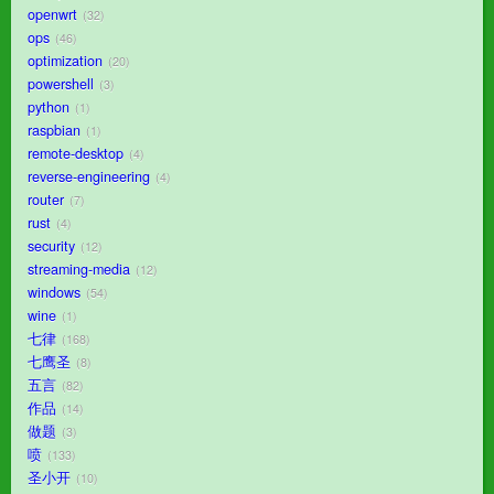
openwrt
32
ops
46
optimization
20
powershell
3
python
1
raspbian
1
remote-desktop
4
reverse-engineering
4
router
7
rust
4
security
12
streaming-media
12
windows
54
wine
1
七律
168
七鹰圣
8
五言
82
作品
14
做题
3
喷
133
圣小开
10