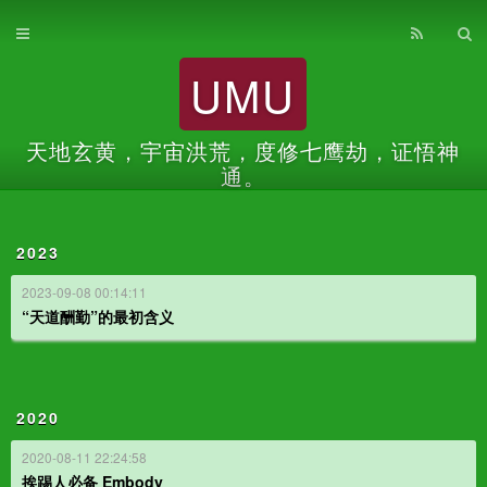
首页
UMU
归档
关于
天地玄黄，宇宙洪荒，度修七鹰劫，证悟神
通。
2023
2023-09-08 00:14:11
“天道酬勤”的最初含义
2020
2020-08-11 22:24:58
挨踢人必备 Embody