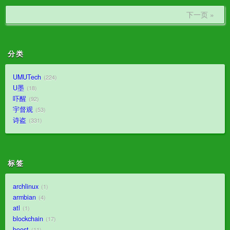
下一页 »
分类
UMUTech
224
U墨
18
吓醒
92
宇督观
53
诗盗
331
标签
archlinux
1
armbian
4
atl
1
blockchain
17
boost
11