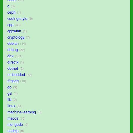
c
3
ceph
1
coding-style
9
cpp
46
cppwinrt
1
cryptology
7
debian
14
debug
52
dev
101
directx
1
dotnet
2
embedded
42
ffmpeg
10
go
9
gsl
4
lib
2
linux
61
machine-learning
3
macos
10
mongodb
9
nodejs
8