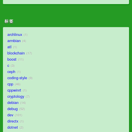
标签
archlinux
1
armbian
4
atl
1
blockchain
17
boost
11
c
3
ceph
1
coding-style
9
cpp
46
cppwinrt
1
cryptology
7
debian
14
debug
52
dev
101
directx
1
dotnet
2