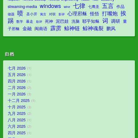
七律
五言
windows
streaming-media
作品
七鹰圣
wine
喷
挨
打嘴炮
心理邪稣
怪悟
圣小开
对联
做题
影评
寓言
踢
词
调研
泥巴娃
耶乎知稣
死神
洗脑
量
暴走
数学
歌评
霹雳
鲸神魂裂
鲸神链
金融
鹏风
闽南语
子邪稣
归档
七月 2026
1
五月 2026
1
四月 2026
1
二月 2026
2
一月 2026
3
十二月 2025
1
十月 2025
3
九月 2025
2
八月 2025
1
六月 2025
2
四月 2025
1