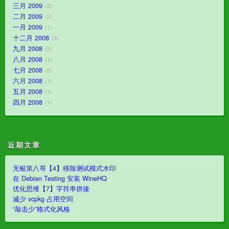
三月 2009
3
二月 2009
2
一月 2009
1
十二月 2008
3
九月 2008
5
八月 2008
1
七月 2008
2
六月 2008
1
五月 2008
1
四月 2008
1
近期文章
无银第八哥【4】移除测试模式水印
在 Debian Testing 安装 WineHQ
优化思维【7】字符串拼接
减少 vcpkg 占用空间
“敲击少”格式化风格