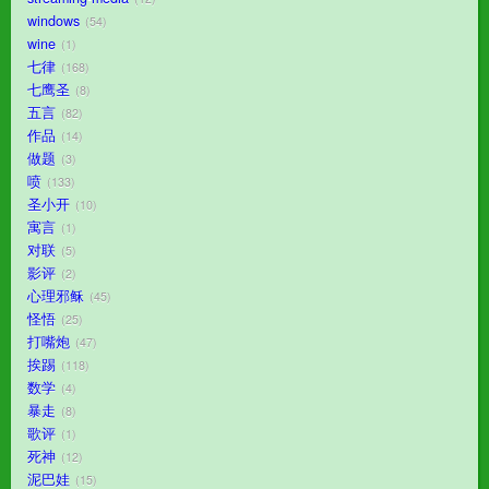
windows
54
wine
1
七律
168
七鹰圣
8
五言
82
作品
14
做题
3
喷
133
圣小开
10
寓言
1
对联
5
影评
2
心理邪稣
45
怪悟
25
打嘴炮
47
挨踢
118
数学
4
暴走
8
歌评
1
死神
12
泥巴娃
15