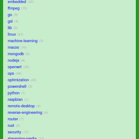
embedded
42
ffmpeg
10
go
9
gsl
4
lib
2
linux
61
machine-learning
3
macos
10
mongodb
9
nodejs
8
openwrt
32
ops
46
optimization
20
powershell
3
python
1
raspbian
1
remote-desktop
4
reverse-engineering
4
router
7
rust
4
security
12
streaming-media
12