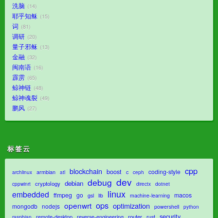
洗脑
14
耶乎知稣
15
词
81
调研
20
量子邪稣
13
金融
32
闽南语
16
霹雳
65
鲸神链
48
鲸神魂裂
49
鹏风
27
标签云
cpp
blockchain
boost
coding-style
armbian
c
archlinux
atl
ceph
dev
debug
debian
cryptology
dotnet
cppwinrt
directx
linux
embedded
ffmpeg
go
macos
gsl
lib
machine-learning
ops
openwrt
optimization
mongodb
nodejs
powershell
python
security
router
remote-desktop
reverse-engineering
rust
raspbian