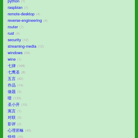
python
1
raspbian
1
remote-desktop
4
reverse-engineering
4
router
7
rust
4
security
12
streaming-media
12
windows
54
wine
1
七律
168
七鹰圣
8
五言
82
作品
14
做题
3
喷
133
圣小开
10
寓言
1
对联
5
影评
2
心理邪稣
45
怪悟
25