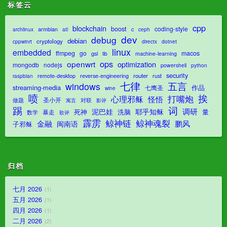
标签云
cpp
blockchain
boost
coding-style
armbian
c
archlinux
atl
ceph
dev
debug
debian
cryptology
dotnet
cppwinrt
directx
linux
embedded
ffmpeg
go
macos
gsl
lib
machine-learning
ops
openwrt
optimization
mongodb
nodejs
powershell
python
security
router
remote-desktop
reverse-engineering
rust
raspbian
七律
五言
windows
streaming-media
作品
七鹰圣
wine
喷
挨
打嘴炮
心理邪稣
怪悟
圣小开
对联
做题
影评
寓言
踢
词
调研
泥巴娃
耶乎知稣
死神
洗脑
量
暴走
数学
歌评
霹雳
鲸神魂裂
鲸神链
金融
鹏风
闽南语
子邪稣
归档
七月 2026
1
五月 2026
1
四月 2026
1
二月 2026
2