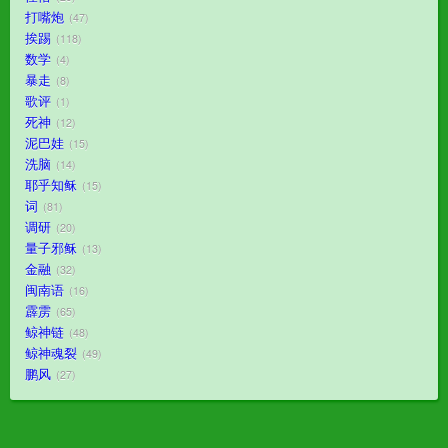
打嘴炮
47
挨踢
118
数学
4
暴走
8
歌评
1
死神
12
泥巴娃
15
洗脑
14
耶乎知稣
15
词
81
调研
20
量子邪稣
13
金融
32
闽南语
16
霹雳
65
鲸神链
48
鲸神魂裂
49
鹏风
27