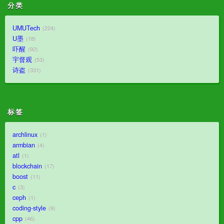
分类
UMUTech
224
U墨
18
吓醒
92
宇督观
53
诗盗
331
标签
archlinux
1
armbian
4
atl
1
blockchain
17
boost
11
c
3
ceph
1
coding-style
9
cpp
46