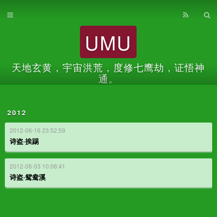
首页
UMU
归档
关于
天地玄黄，宇宙洪荒，度修七鹰劫，证悟神
通。
2012
2012-06-16 23:52:59
诗盗·挨踢
2012-06-03 10:06:41
诗盗·鸳鸯溪