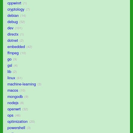
cppwinrt
1
cryptology
7
debian
14
debug
52
dev
101
directx
1
dotnet
2
embedded
42
ffmpeg
10
go
9
gsl
4
lib
2
linux
61
machine-learning
3
macos
10
mongodb
9
nodejs
8
openwrt
32
ops
46
optimization
20
powershell
3