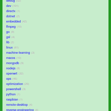
debug
52
dev
101
directx
1
dotnet
2
embedded
42
ffmpeg
10
go
9
gsl
4
lib
2
linux
61
machine-learning
3
macos
10
mongodb
9
nodejs
8
openwrt
32
ops
46
optimization
20
powershell
3
python
1
raspbian
1
remote-desktop
4
reverse-engineering
4