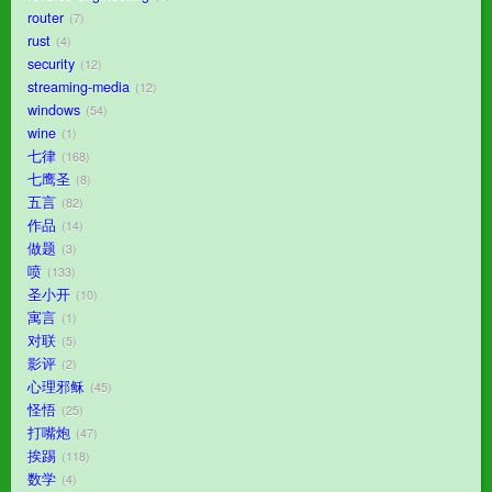
router
7
rust
4
security
12
streaming-media
12
windows
54
wine
1
七律
168
七鹰圣
8
五言
82
作品
14
做题
3
喷
133
圣小开
10
寓言
1
对联
5
影评
2
心理邪稣
45
怪悟
25
打嘴炮
47
挨踢
118
数学
4