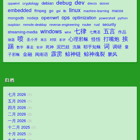
dev
debug
debian
cryptology
dotnet
cppwinrt
directx
linux
embedded
ffmpeg
go
macos
gsl
lib
machine-learning
ops
openwrt
optimization
mongodb
nodejs
powershell
python
security
router
remote-desktop
reverse-engineering
rust
raspbian
七律
五言
windows
streaming-media
作品
七鹰圣
wine
喷
挨
打嘴炮
心理邪稣
怪悟
圣小开
对联
做题
影评
寓言
踢
词
调研
泥巴娃
耶乎知稣
死神
洗脑
量
暴走
数学
歌评
霹雳
鲸神魂裂
鲸神链
金融
鹏风
闽南语
子邪稣
归档
七月 2026
1
五月 2026
1
四月 2026
1
二月 2026
2
一月 2026
3
十二月 2025
1
十月 2025
3