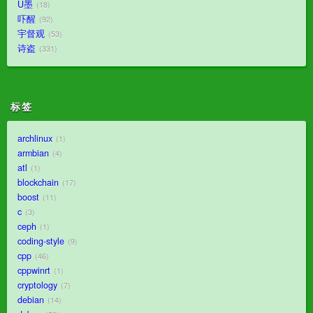
U墨
18
吓醒
92
宇督观
53
诗盗
331
标签
archlinux
1
armbian
4
atl
1
blockchain
17
boost
11
c
3
ceph
1
coding-style
9
cpp
46
cppwinrt
1
cryptology
7
debian
14