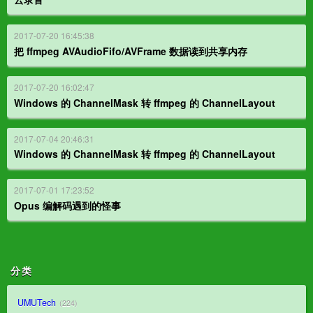
2017-07-20 16:45:38
把 ffmpeg AVAudioFifo/AVFrame 数据读到共享内存
2017-07-20 16:02:47
Windows 的 ChannelMask 转 ffmpeg 的 ChannelLayout
2017-07-04 20:46:31
Windows 的 ChannelMask 转 ffmpeg 的 ChannelLayout
2017-07-01 17:23:52
Opus 编解码遇到的怪事
分类
UMUTech
224