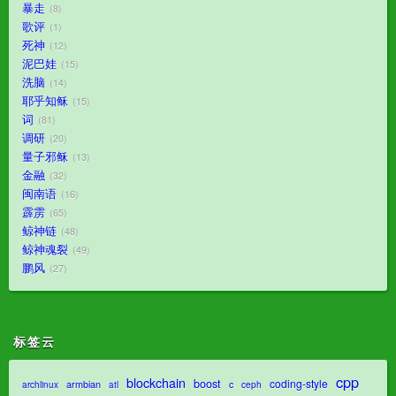
暴走
8
歌评
1
死神
12
泥巴娃
15
洗脑
14
耶乎知稣
15
词
81
调研
20
量子邪稣
13
金融
32
闽南语
16
霹雳
65
鲸神链
48
鲸神魂裂
49
鹏风
27
标签云
cpp
blockchain
boost
coding-style
armbian
c
archlinux
atl
ceph