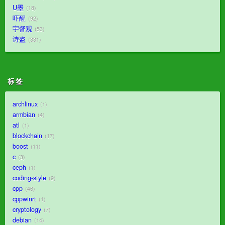
U墨
18
吓醒
92
宇督观
53
诗盗
331
标签
archlinux
1
armbian
4
atl
1
blockchain
17
boost
11
c
3
ceph
1
coding-style
9
cpp
46
cppwinrt
1
cryptology
7
debian
14