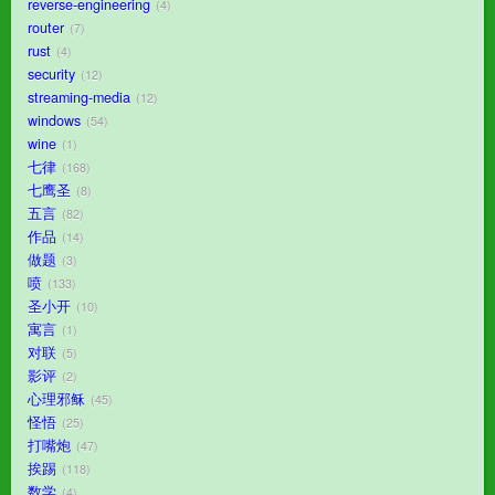
reverse-engineering
4
router
7
rust
4
security
12
streaming-media
12
windows
54
wine
1
七律
168
七鹰圣
8
五言
82
作品
14
做题
3
喷
133
圣小开
10
寓言
1
对联
5
影评
2
心理邪稣
45
怪悟
25
打嘴炮
47
挨踢
118
数学
4