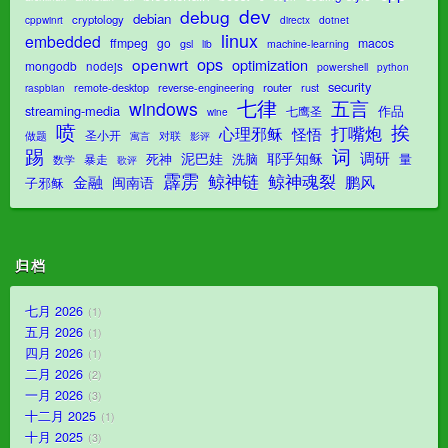
dev
debug
debian
cryptology
dotnet
cppwinrt
directx
linux
embedded
ffmpeg
go
macos
gsl
lib
machine-learning
ops
openwrt
optimization
mongodb
nodejs
powershell
python
security
router
remote-desktop
reverse-engineering
rust
raspbian
七律
五言
windows
streaming-media
作品
七鹰圣
wine
喷
挨
打嘴炮
心理邪稣
怪悟
圣小开
对联
做题
影评
寓言
踢
词
调研
泥巴娃
耶乎知稣
死神
洗脑
量
暴走
数学
歌评
霹雳
鲸神魂裂
鲸神链
金融
鹏风
闽南语
子邪稣
归档
七月 2026
1
五月 2026
1
四月 2026
1
二月 2026
2
一月 2026
3
十二月 2025
1
十月 2025
3