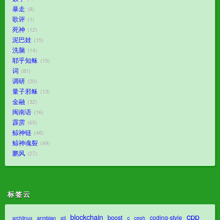
暴走
8
歌评
1
死神
12
泥巴娃
15
洗脑
14
耶乎知稣
15
词
81
调研
20
量子邪稣
13
金融
32
闽南语
16
霹雳
65
鲸神链
48
鲸神魂裂
49
鹏风
27
标签云
cpp
blockchain
boost
coding-style
armbian
c
archlinux
atl
ceph