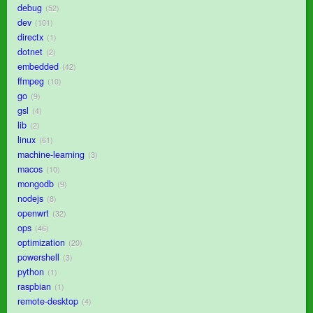
debug
52
dev
101
directx
1
dotnet
2
embedded
42
ffmpeg
10
go
9
gsl
4
lib
2
linux
61
machine-learning
3
macos
10
mongodb
9
nodejs
8
openwrt
32
ops
46
optimization
20
powershell
3
python
1
raspbian
1
remote-desktop
4