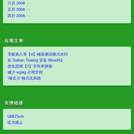
六月 2008
1
五月 2008
1
四月 2008
1
近期文章
无银第八哥【4】移除测试模式水印
在 Debian Testing 安装 WineHQ
优化思维【7】字符串拼接
减少 vcpkg 占用空间
“敲击少”格式化风格
友情链接
UMUTech
叹为观止