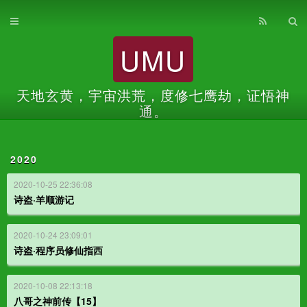
首页
UMU
归档
关于
天地玄黄，宇宙洪荒，度修七鹰劫，证悟神
通。
2020
2020-10-25 22:36:08
诗盗·羊顺游记
2020-10-24 23:09:01
诗盗·程序员修仙指西
2020-10-08 22:13:18
八哥之神前传【15】