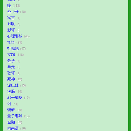
喷
133
圣小开
10
寓言
1
对联
5
影评
2
心理邪稣
45
怪悟
25
打嘴炮
47
挨踢
118
数学
4
暴走
8
歌评
1
死神
12
泥巴娃
15
洗脑
14
耶乎知稣
15
词
81
调研
20
量子邪稣
13
金融
32
闽南语
16