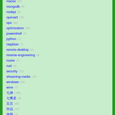
macos
10
mongodb
9
nodejs
8
openwrt
32
ops
46
optimization
20
powershell
3
python
1
raspbian
1
remote-desktop
4
reverse-engineering
4
router
7
rust
4
security
12
streaming-media
12
windows
54
wine
1
七律
168
七鹰圣
8
五言
82
作品
14
做题
3