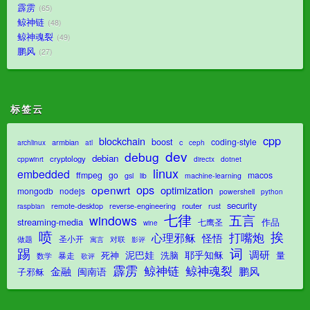
霹雳
65
鲸神链
48
鲸神魂裂
49
鹏风
27
标签云
cpp
blockchain
boost
coding-style
armbian
c
archlinux
atl
ceph
dev
debug
debian
cryptology
dotnet
cppwinrt
directx
linux
embedded
ffmpeg
go
macos
gsl
lib
machine-learning
ops
openwrt
optimization
mongodb
nodejs
powershell
python
security
router
remote-desktop
reverse-engineering
rust
raspbian
七律
五言
windows
streaming-media
作品
七鹰圣
wine
喷
挨
打嘴炮
心理邪稣
怪悟
圣小开
对联
做题
影评
寓言
踢
词
调研
泥巴娃
耶乎知稣
死神
洗脑
量
暴走
数学
歌评
霹雳
鲸神魂裂
鲸神链
金融
鹏风
闽南语
子邪稣