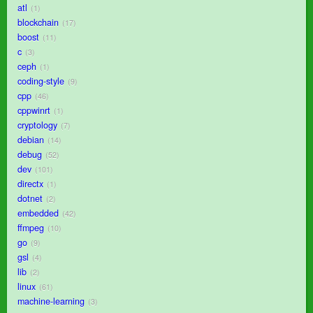
atl
1
blockchain
17
boost
11
c
3
ceph
1
coding-style
9
cpp
46
cppwinrt
1
cryptology
7
debian
14
debug
52
dev
101
directx
1
dotnet
2
embedded
42
ffmpeg
10
go
9
gsl
4
lib
2
linux
61
machine-learning
3