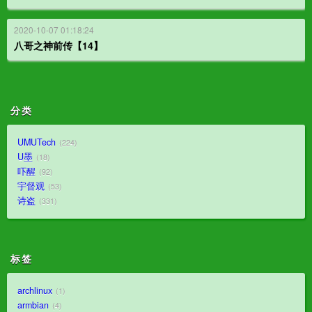
2020-10-07 01:18:24
八哥之神前传【14】
分类
UMUTech
224
U墨
18
吓醒
92
宇督观
53
诗盗
331
标签
archlinux
1
armbian
4