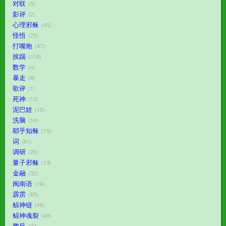
对联
5
影评
2
心理邪稣
45
怪悟
25
打嘴炮
47
挨踢
118
数学
4
暴走
8
歌评
1
死神
12
泥巴娃
15
洗脑
14
耶乎知稣
15
词
81
调研
20
量子邪稣
13
金融
32
闽南语
16
霹雳
65
鲸神链
48
鲸神魂裂
49
鹏风