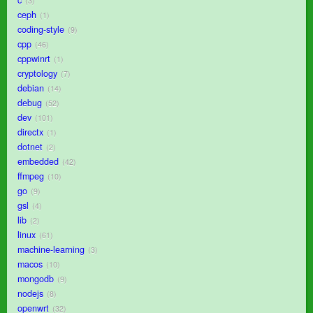
3
ceph
1
coding-style
9
cpp
46
cppwinrt
1
cryptology
7
debian
14
debug
52
dev
101
directx
1
dotnet
2
embedded
42
ffmpeg
10
go
9
gsl
4
lib
2
linux
61
machine-learning
3
macos
10
mongodb
9
nodejs
8
openwrt
32