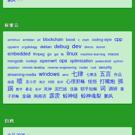
27
标签云
cpp
blockchain
boost
coding-style
armbian
c
archlinux
atl
ceph
dev
debug
debian
cryptology
dotnet
cppwinrt
directx
linux
embedded
ffmpeg
go
macos
gsl
lib
machine-learning
ops
openwrt
optimization
mongodb
nodejs
powershell
python
security
router
remote-desktop
reverse-engineering
rust
raspbian
七律
五言
windows
streaming-media
作品
七鹰圣
wine
喷
挨
打嘴炮
心理邪稣
怪悟
圣小开
对联
做题
影评
寓言
踢
词
调研
泥巴娃
耶乎知稣
死神
洗脑
量
暴走
数学
歌评
霹雳
鲸神魂裂
鲸神链
金融
鹏风
闽南语
子邪稣
归档
七月 2026
1