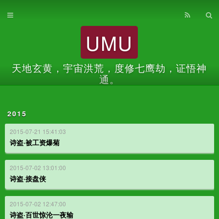
首页
UMU
归档
关于
天地玄黄，宇宙洪荒，度修七鹰劫，证悟神
通。
2015
2015-07-21 15:41:03
诗盗·被工资爆菊
2015-07-02 13:01:00
诗盗·接盘侠
2015-07-02 12:47:00
诗盗·百世惊沦一夜输