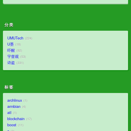
分类
UMUTech
224
U墨
18
吓醒
92
宇督观
53
诗盗
331
标签
archlinux
1
armbian
4
atl
1
blockchain
17
boost
11
c