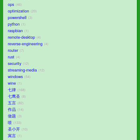
ops
46
optimization
20
powershell
3
python
1
raspbian
1
remote-desktop
4
reverse-engineering
4
router
7
rust
4
security
12
streaming-media
12
windows
54
wine
1
七律
168
七鹰圣
8
五言
82
作品
14
做题
3
喷
133
圣小开
10
寓言
1