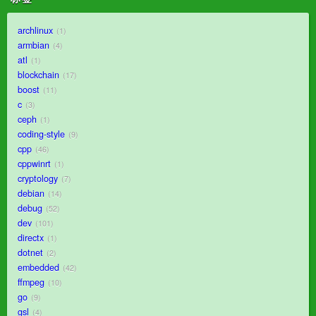
archlinux
1
armbian
4
atl
1
blockchain
17
boost
11
c
3
ceph
1
coding-style
9
cpp
46
cppwinrt
1
cryptology
7
debian
14
debug
52
dev
101
directx
1
dotnet
2
embedded
42
ffmpeg
10
go
9
gsl
4