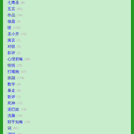
七鹰圣
8
五言
82
作品
14
做题
3
喷
133
圣小开
10
寓言
1
对联
5
影评
2
心理邪稣
45
怪悟
25
打嘴炮
47
挨踢
118
数学
4
暴走
8
歌评
1
死神
12
泥巴娃
15
洗脑
14
耶乎知稣
15
词
81