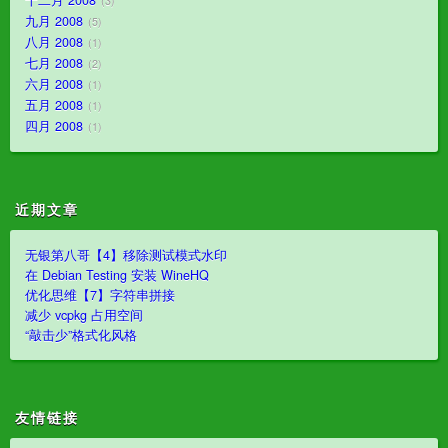
3
九月 2008
5
八月 2008
1
七月 2008
2
六月 2008
1
五月 2008
1
四月 2008
1
近期文章
无银第八哥【4】移除测试模式水印
在 Debian Testing 安装 WineHQ
优化思维【7】字符串拼接
减少 vcpkg 占用空间
“敲击少”格式化风格
友情链接