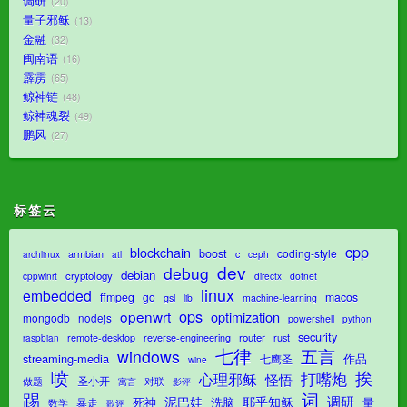
调研
20
量子邪稣
13
金融
32
闽南语
16
霹雳
65
鲸神链
48
鲸神魂裂
49
鹏风
27
标签云
cpp
blockchain
boost
coding-style
armbian
c
archlinux
atl
ceph
dev
debug
debian
cryptology
dotnet
cppwinrt
directx
linux
embedded
ffmpeg
go
macos
gsl
lib
machine-learning
ops
openwrt
optimization
mongodb
nodejs
powershell
python
security
router
remote-desktop
reverse-engineering
rust
raspbian
七律
五言
windows
streaming-media
作品
七鹰圣
wine
喷
挨
打嘴炮
心理邪稣
怪悟
圣小开
对联
做题
影评
寓言
踢
词
调研
泥巴娃
耶乎知稣
死神
洗脑
量
暴走
数学
歌评