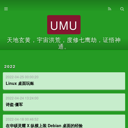
首页
UMU
归档
关于
天地玄黄，宇宙洪荒，度修七鹰劫，证悟神
通。
2022
2022-04-25 00:00:20
Linux 桌面玩稣
2022-04-24 13:24:00
诗盗·僵军
2022-04-18 00:46:52
在华硕灵耀 X 纵横上装 Debian 桌面的经验