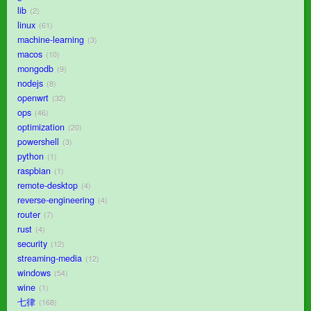
lib
2
linux
61
machine-learning
3
macos
10
mongodb
9
nodejs
8
openwrt
32
ops
46
optimization
20
powershell
3
python
1
raspbian
1
remote-desktop
4
reverse-engineering
4
router
7
rust
4
security
12
streaming-media
12
windows
54
wine
1
七律
168