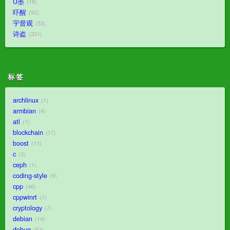
U墨
18
吓醒
92
宇督观
53
诗盗
331
标签
archlinux
1
armbian
4
atl
1
blockchain
17
boost
11
c
3
ceph
1
coding-style
9
cpp
46
cppwinrt
1
cryptology
7
debian
14
debug
52