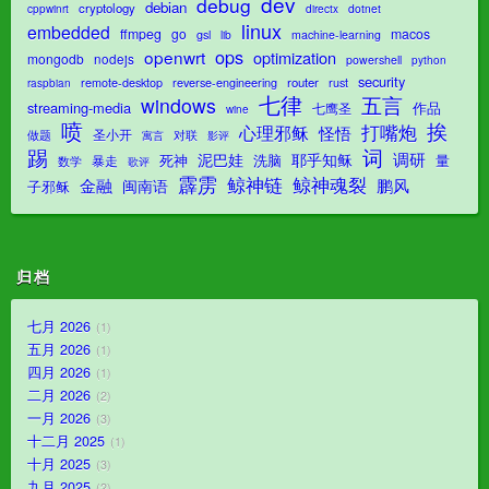
dev
debug
debian
cryptology
dotnet
cppwinrt
directx
linux
embedded
ffmpeg
go
macos
gsl
lib
machine-learning
ops
openwrt
optimization
mongodb
nodejs
powershell
python
security
router
remote-desktop
reverse-engineering
rust
raspbian
七律
五言
windows
streaming-media
作品
七鹰圣
wine
喷
挨
打嘴炮
心理邪稣
怪悟
圣小开
对联
做题
影评
寓言
踢
词
调研
泥巴娃
耶乎知稣
死神
洗脑
量
暴走
数学
歌评
霹雳
鲸神魂裂
鲸神链
金融
鹏风
闽南语
子邪稣
归档
七月 2026
1
五月 2026
1
四月 2026
1
二月 2026
2
一月 2026
3
十二月 2025
1
十月 2025
3
九月 2025
2