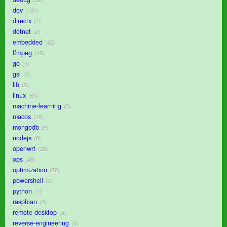
dev
101
directx
1
dotnet
2
embedded
42
ffmpeg
10
go
9
gsl
4
lib
2
linux
61
machine-learning
3
macos
10
mongodb
9
nodejs
8
openwrt
32
ops
46
optimization
20
powershell
3
python
1
raspbian
1
remote-desktop
4
reverse-engineering
4