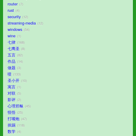
router
7
rust
4
security
12
streaming-media
12
windows
54
wine
1
七律
168
七鹰圣
8
五言
82
作品
14
做题
3
喷
133
圣小开
10
寓言
1
对联
5
影评
2
心理邪稣
45
怪悟
25
打嘴炮
47
挨踢
118
数学
4