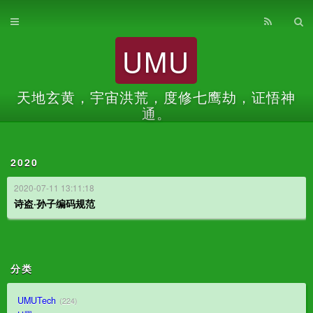
首页
UMU
归档
关于
天地玄黄，宇宙洪荒，度修七鹰劫，证悟神
通。
2020
2020-07-11 13:11:18
诗盗·孙子编码规范
分类
UMUTech
224