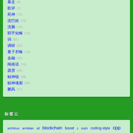
暴走
8
歌评
1
死神
12
泥巴娃
15
洗脑
14
耶乎知稣
15
词
81
调研
20
量子邪稣
13
金融
32
闽南语
16
霹雳
65
鲸神链
48
鲸神魂裂
49
鹏风
27
标签云
cpp
blockchain
boost
coding-style
armbian
c
archlinux
atl
ceph