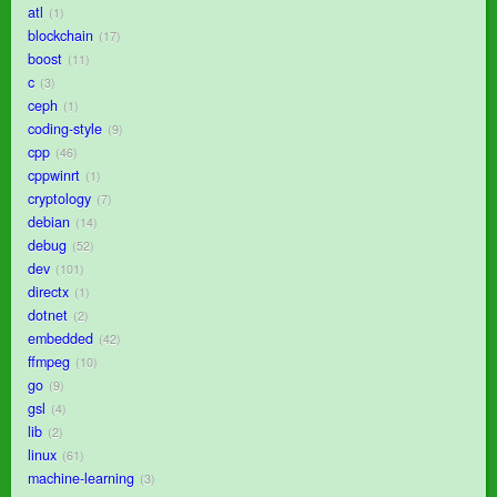
atl
1
blockchain
17
boost
11
c
3
ceph
1
coding-style
9
cpp
46
cppwinrt
1
cryptology
7
debian
14
debug
52
dev
101
directx
1
dotnet
2
embedded
42
ffmpeg
10
go
9
gsl
4
lib
2
linux
61
machine-learning
3