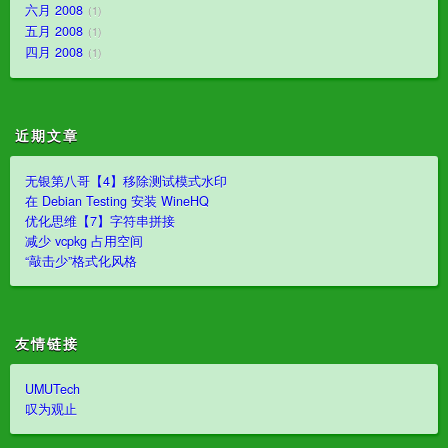
六月 2008
1
五月 2008
1
四月 2008
1
近期文章
无银第八哥【4】移除测试模式水印
在 Debian Testing 安装 WineHQ
优化思维【7】字符串拼接
减少 vcpkg 占用空间
“敲击少”格式化风格
友情链接
UMUTech
叹为观止