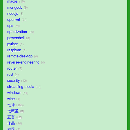
macos
10
mongodb
9
nodejs
8
openwrt
32
ops
46
optimization
20
powershell
3
python
1
raspbian
1
remote-desktop
4
reverse-engineering
4
router
7
rust
4
security
12
streaming-media
12
windows
54
wine
1
七律
168
七鹰圣
8
五言
82
作品
14
做题
3