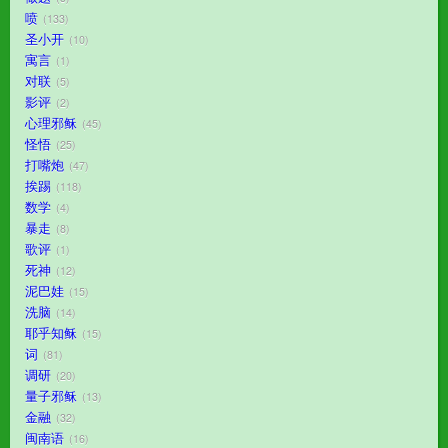
喷
133
圣小开
10
寓言
1
对联
5
影评
2
心理邪稣
45
怪悟
25
打嘴炮
47
挨踢
118
数学
4
暴走
8
歌评
1
死神
12
泥巴娃
15
洗脑
14
耶乎知稣
15
词
81
调研
20
量子邪稣
13
金融
32
闽南语
16