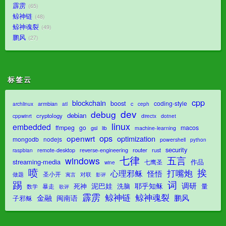
霹雳
65
鲸神链
48
鲸神魂裂
49
鹏风
27
标签云
cpp
blockchain
boost
coding-style
armbian
c
archlinux
atl
ceph
dev
debug
debian
cryptology
dotnet
cppwinrt
directx
linux
embedded
ffmpeg
go
macos
gsl
lib
machine-learning
ops
openwrt
optimization
mongodb
nodejs
powershell
python
security
router
remote-desktop
reverse-engineering
rust
raspbian
七律
五言
windows
streaming-media
作品
七鹰圣
wine
喷
挨
打嘴炮
心理邪稣
怪悟
圣小开
对联
做题
影评
寓言
踢
词
调研
泥巴娃
耶乎知稣
死神
洗脑
量
暴走
数学
歌评
霹雳
鲸神魂裂
鲸神链
金融
鹏风
闽南语
子邪稣