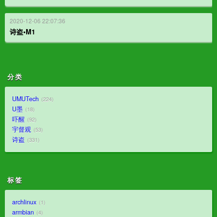
2020-12-06 22:07:36
诗盗•M1
分类
UMUTech
224
U墨
18
吓醒
92
宇督观
53
诗盗
331
标签
archlinux
1
armbian
4