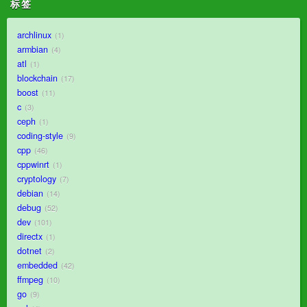
标签
archlinux
1
armbian
4
atl
1
blockchain
17
boost
11
c
3
ceph
1
coding-style
9
cpp
46
cppwinrt
1
cryptology
7
debian
14
debug
52
dev
101
directx
1
dotnet
2
embedded
42
ffmpeg
10
go
9