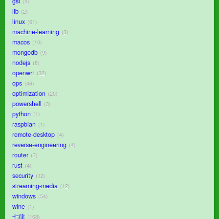
gsl
4
lib
2
linux
61
machine-learning
3
macos
10
mongodb
9
nodejs
8
openwrt
32
ops
46
optimization
20
powershell
3
python
1
raspbian
1
remote-desktop
4
reverse-engineering
4
router
7
rust
4
security
12
streaming-media
12
windows
54
wine
1
七律
168