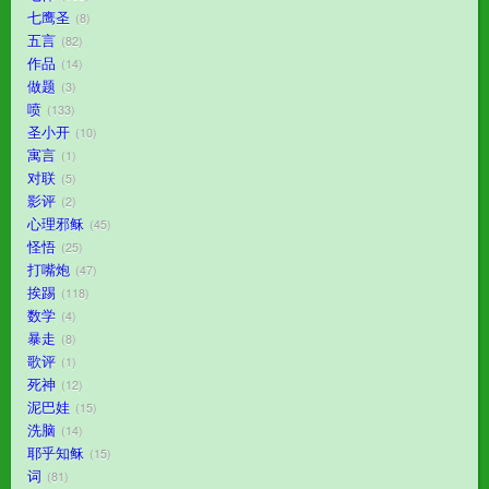
七鹰圣
8
五言
82
作品
14
做题
3
喷
133
圣小开
10
寓言
1
对联
5
影评
2
心理邪稣
45
怪悟
25
打嘴炮
47
挨踢
118
数学
4
暴走
8
歌评
1
死神
12
泥巴娃
15
洗脑
14
耶乎知稣
15
词
81