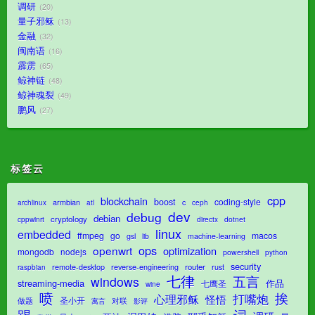
调研
20
量子邪稣
13
金融
32
闽南语
16
霹雳
65
鲸神链
48
鲸神魂裂
49
鹏风
27
标签云
cpp
blockchain
boost
coding-style
armbian
c
archlinux
atl
ceph
dev
debug
debian
cryptology
dotnet
cppwinrt
directx
linux
embedded
ffmpeg
go
macos
gsl
lib
machine-learning
ops
openwrt
optimization
mongodb
nodejs
powershell
python
security
router
remote-desktop
reverse-engineering
rust
raspbian
七律
五言
windows
streaming-media
作品
七鹰圣
wine
喷
挨
打嘴炮
心理邪稣
怪悟
圣小开
对联
做题
影评
寓言