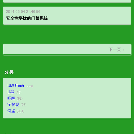
2014-06-04 21:46:56
安全性堪忧的门禁系统
下一页 »
分类
UMUTech
224
U墨
18
吓醒
92
宇督观
53
诗盗
331