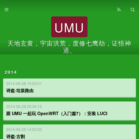
首页
UMU
归档
关于
天地玄黄，宇宙洪荒，度修七鹰劫，证悟神
通。
2014
2014-06-28 16:53:01
诗盗·垃圾路由
2014-06-26 20:30:15
跟 UMU 一起玩 OpenWRT（入门篇7）：安装 LUCI
2014-06-25 14:03:22
诗盗·古割