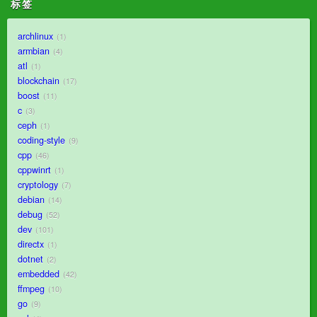
标签
archlinux
1
armbian
4
atl
1
blockchain
17
boost
11
c
3
ceph
1
coding-style
9
cpp
46
cppwinrt
1
cryptology
7
debian
14
debug
52
dev
101
directx
1
dotnet
2
embedded
42
ffmpeg
10
go
9