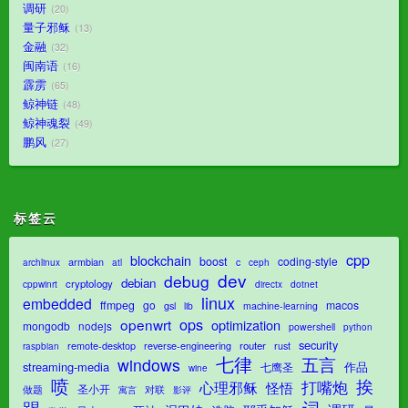
调研
20
量子邪稣
13
金融
32
闽南语
16
霹雳
65
鲸神链
48
鲸神魂裂
49
鹏风
27
标签云
cpp
blockchain
boost
coding-style
armbian
c
archlinux
atl
ceph
dev
debug
debian
cryptology
dotnet
cppwinrt
directx
linux
embedded
ffmpeg
go
macos
gsl
lib
machine-learning
ops
openwrt
optimization
mongodb
nodejs
powershell
python
security
router
remote-desktop
reverse-engineering
rust
raspbian
七律
五言
windows
streaming-media
作品
七鹰圣
wine
喷
挨
打嘴炮
心理邪稣
怪悟
圣小开
对联
做题
影评
寓言