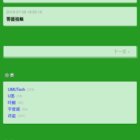
2019-07-08 18:50:16
菩提祖稣
下一页 »
分类
UMUTech
224
U墨
18
吓醒
92
宇督观
53
诗盗
331