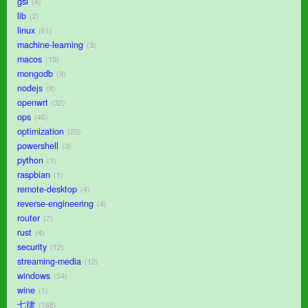
gsl
4
lib
2
linux
61
machine-learning
3
macos
10
mongodb
9
nodejs
8
openwrt
32
ops
46
optimization
20
powershell
3
python
1
raspbian
1
remote-desktop
4
reverse-engineering
4
router
7
rust
4
security
12
streaming-media
12
windows
54
wine
1
七律
168