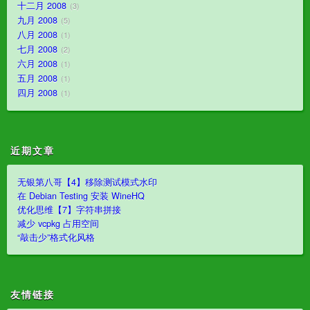
十二月 2008
3
九月 2008
5
八月 2008
1
七月 2008
2
六月 2008
1
五月 2008
1
四月 2008
1
近期文章
无银第八哥【4】移除测试模式水印
在 Debian Testing 安装 WineHQ
优化思维【7】字符串拼接
减少 vcpkg 占用空间
“敲击少”格式化风格
友情链接