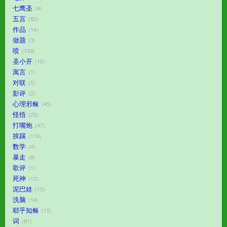
七鹰圣
8
五言
82
作品
14
做题
3
喷
133
圣小开
10
寓言
1
对联
5
影评
2
心理邪稣
45
怪悟
25
打嘴炮
47
挨踢
118
数学
4
暴走
8
歌评
1
死神
12
泥巴娃
15
洗脑
14
耶乎知稣
15
词
81