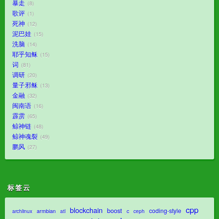
暴走
8
歌评
1
死神
12
泥巴娃
15
洗脑
14
耶乎知稣
15
词
81
调研
20
量子邪稣
13
金融
32
闽南语
16
霹雳
65
鲸神链
48
鲸神魂裂
49
鹏风
27
标签云
cpp
blockchain
boost
coding-style
armbian
c
archlinux
atl
ceph