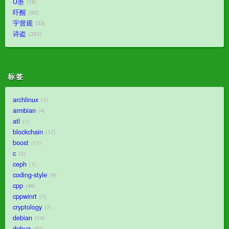
U墨
18
吓醒
92
宇督观
53
诗盗
331
标签
archlinux
1
armbian
4
atl
1
blockchain
17
boost
11
c
3
ceph
1
coding-style
9
cpp
46
cppwinrt
1
cryptology
7
debian
14
debug
52