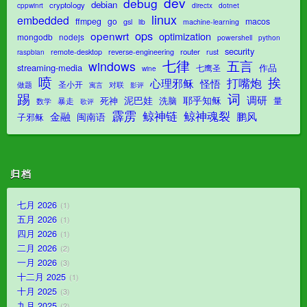
dev
debug
debian
cryptology
dotnet
cppwinrt
directx
linux
embedded
ffmpeg
go
macos
gsl
lib
machine-learning
ops
openwrt
optimization
mongodb
nodejs
powershell
python
security
router
remote-desktop
reverse-engineering
rust
raspbian
七律
五言
windows
streaming-media
作品
七鹰圣
wine
喷
挨
打嘴炮
心理邪稣
怪悟
圣小开
对联
做题
影评
寓言
踢
词
调研
泥巴娃
耶乎知稣
死神
洗脑
量
暴走
数学
歌评
霹雳
鲸神魂裂
鲸神链
金融
鹏风
闽南语
子邪稣
归档
七月 2026
1
五月 2026
1
四月 2026
1
二月 2026
2
一月 2026
3
十二月 2025
1
十月 2025
3
九月 2025
2