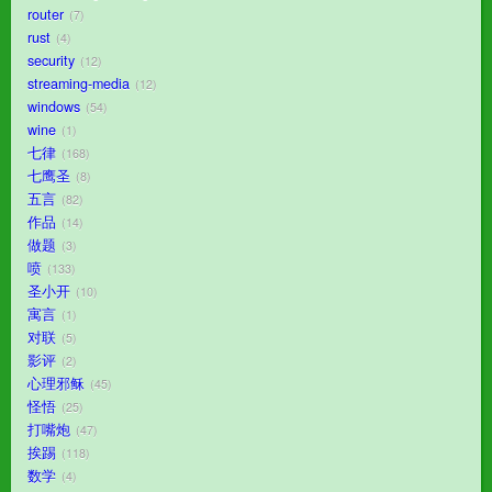
router
7
rust
4
security
12
streaming-media
12
windows
54
wine
1
七律
168
七鹰圣
8
五言
82
作品
14
做题
3
喷
133
圣小开
10
寓言
1
对联
5
影评
2
心理邪稣
45
怪悟
25
打嘴炮
47
挨踢
118
数学
4