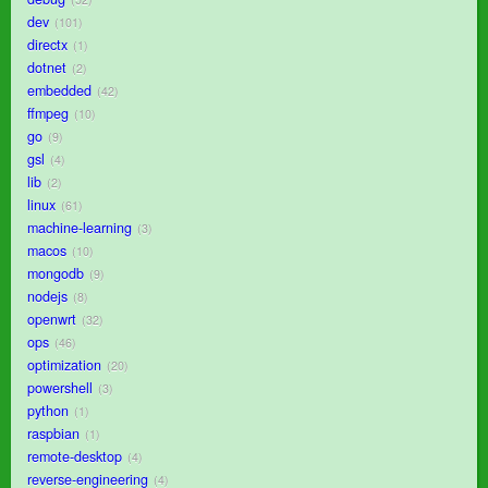
dev
101
directx
1
dotnet
2
embedded
42
ffmpeg
10
go
9
gsl
4
lib
2
linux
61
machine-learning
3
macos
10
mongodb
9
nodejs
8
openwrt
32
ops
46
optimization
20
powershell
3
python
1
raspbian
1
remote-desktop
4
reverse-engineering
4