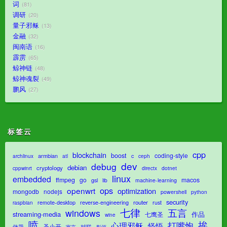
词
81
调研
20
量子邪稣
13
金融
32
闽南语
16
霹雳
65
鲸神链
48
鲸神魂裂
49
鹏风
27
标签云
cpp
blockchain
boost
coding-style
armbian
c
archlinux
atl
ceph
dev
debug
debian
cryptology
dotnet
cppwinrt
directx
linux
embedded
ffmpeg
go
macos
gsl
lib
machine-learning
ops
openwrt
optimization
mongodb
nodejs
powershell
python
security
router
remote-desktop
reverse-engineering
rust
raspbian
七律
五言
windows
streaming-media
作品
七鹰圣
wine
喷
挨
打嘴炮
心理邪稣
怪悟
圣小开
对联
做题
影评