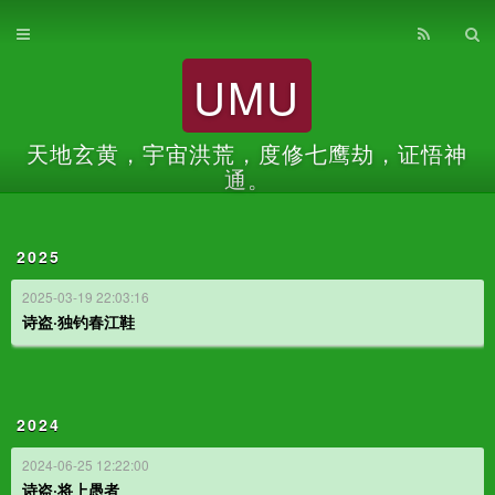
首页
UMU
归档
关于
天地玄黄，宇宙洪荒，度修七鹰劫，证悟神
通。
2025
2025-03-19 22:03:16
诗盗·独钓春江鞋
2024
2024-06-25 12:22:00
诗盗·将上愚者