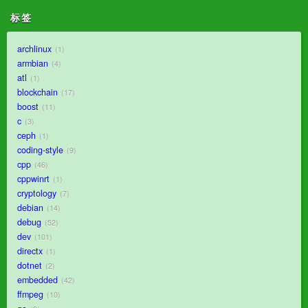
标签
archlinux
1
armbian
4
atl
1
blockchain
17
boost
11
c
3
ceph
1
coding-style
9
cpp
46
cppwinrt
1
cryptology
7
debian
14
debug
52
dev
101
directx
1
dotnet
2
embedded
42
ffmpeg
10