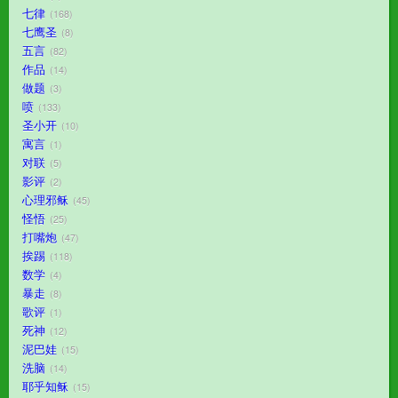
七律
168
七鹰圣
8
五言
82
作品
14
做题
3
喷
133
圣小开
10
寓言
1
对联
5
影评
2
心理邪稣
45
怪悟
25
打嘴炮
47
挨踢
118
数学
4
暴走
8
歌评
1
死神
12
泥巴娃
15
洗脑
14
耶乎知稣
15