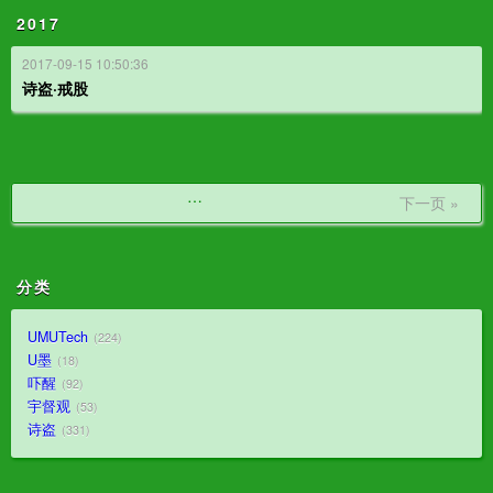
2017
2017-09-15 10:50:36
诗盗·戒股
…
下一页 »
分类
UMUTech
224
U墨
18
吓醒
92
宇督观
53
诗盗
331