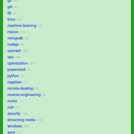
go
9
gsl
4
lib
2
linux
61
machine-learning
3
macos
10
mongodb
9
nodejs
8
openwrt
32
ops
46
optimization
20
powershell
3
python
1
raspbian
1
remote-desktop
4
reverse-engineering
4
router
7
rust
4
security
12
streaming-media
12
windows
54
wine
1