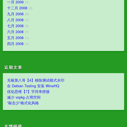
一月 2009
1
十二月 2008
3
九月 2008
5
八月 2008
1
七月 2008
2
六月 2008
1
五月 2008
1
四月 2008
1
近期文章
无银第八哥【4】移除测试模式水印
在 Debian Testing 安装 WineHQ
优化思维【7】字符串拼接
减少 vcpkg 占用空间
“敲击少”格式化风格
友情链接