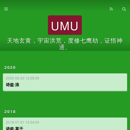
首页
UMU
归档
关于
天地玄黄，宇宙洪荒，度修七鹰劫，证悟神
通。
2020
2020-09-20 12:58:59
诗盗·浪
2018
2018-07-21 13:34:00
诗盗·莫干