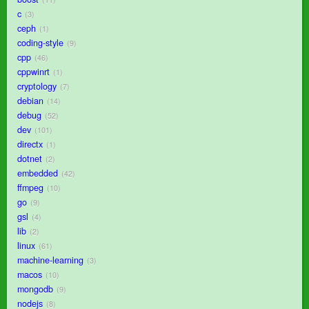
c
3
ceph
1
coding-style
9
cpp
46
cppwinrt
1
cryptology
7
debian
14
debug
52
dev
101
directx
1
dotnet
2
embedded
42
ffmpeg
10
go
9
gsl
4
lib
2
linux
61
machine-learning
3
macos
10
mongodb
9
nodejs
8