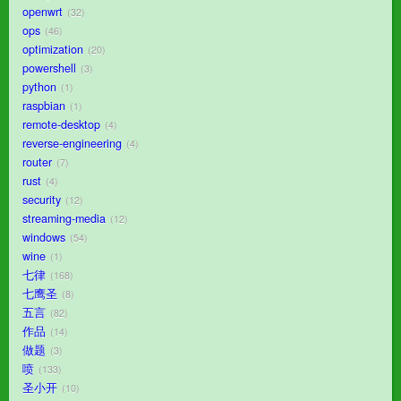
openwrt
32
ops
46
optimization
20
powershell
3
python
1
raspbian
1
remote-desktop
4
reverse-engineering
4
router
7
rust
4
security
12
streaming-media
12
windows
54
wine
1
七律
168
七鹰圣
8
五言
82
作品
14
做题
3
喷
133
圣小开
10