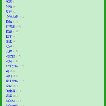
寓言
1
对联
5
影评
2
心理邪稣
45
怪悟
25
打嘴炮
47
挨踢
118
数学
4
暴走
8
歌评
1
死神
12
泥巴娃
15
洗脑
14
耶乎知稣
15
词
81
调研
20
量子邪稣
13
金融
32
闽南语
16
霹雳
65
鲸神链
48
鲸神魂裂
49