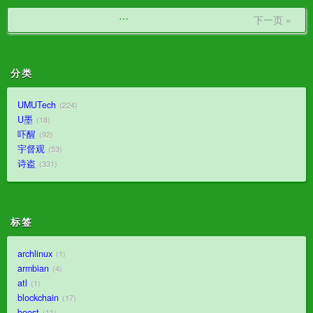
…
下一页 »
分类
UMUTech
224
U墨
18
吓醒
92
宇督观
53
诗盗
331
标签
archlinux
1
armbian
4
atl
1
blockchain
17
boost
11