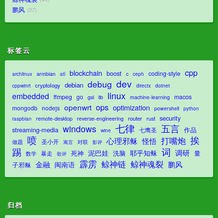
鹏风
27
标签云
cpp
blockchain
boost
coding-style
armbian
c
archlinux
atl
ceph
dev
debug
debian
cryptology
dotnet
cppwinrt
directx
linux
embedded
ffmpeg
go
macos
gsl
lib
machine-learning
ops
openwrt
optimization
mongodb
nodejs
powershell
python
security
router
remote-desktop
reverse-engineering
rust
raspbian
七律
五言
windows
streaming-media
作品
七鹰圣
wine
喷
挨
打嘴炮
心理邪稣
怪悟
圣小开
对联
做题
影评
寓言
踢
词
调研
泥巴娃
耶乎知稣
死神
洗脑
量
暴走
数学
歌评
霹雳
鲸神魂裂
鲸神链
金融
鹏风
闽南语
子邪稣
归档