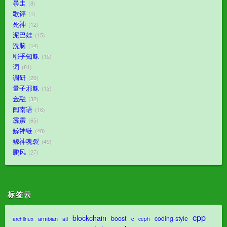
暴走
8
歌评
1
死神
12
泥巴娃
15
洗脑
14
耶乎知稣
15
词
81
调研
20
量子邪稣
13
金融
32
闽南语
16
霹雳
65
鲸神链
48
鲸神魂裂
49
鹏风
27
标签云
cpp
blockchain
boost
coding-style
armbian
c
archlinux
atl
ceph