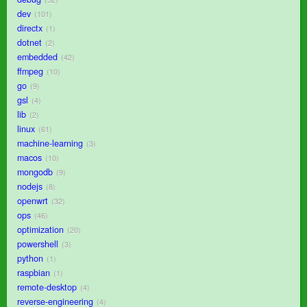
dev
101
directx
1
dotnet
2
embedded
42
ffmpeg
10
go
9
gsl
4
lib
2
linux
61
machine-learning
3
macos
10
mongodb
9
nodejs
8
openwrt
32
ops
46
optimization
20
powershell
3
python
1
raspbian
1
remote-desktop
4
reverse-engineering
4