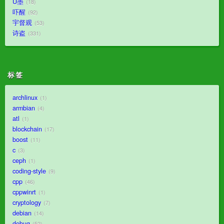
U墨
18
吓醒
92
宇督观
53
诗盗
331
标签
archlinux
1
armbian
4
atl
1
blockchain
17
boost
11
c
3
ceph
1
coding-style
9
cpp
46
cppwinrt
1
cryptology
7
debian
14
debug
52