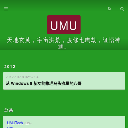
首页
UMU
归档
关于
天地玄黄，宇宙洪荒，度修七鹰劫，证悟神
通。
2012
2012-10-13 02:57:04
从 Windows 8 新功能推理马头流量的八哥
分类
UMUTech
224