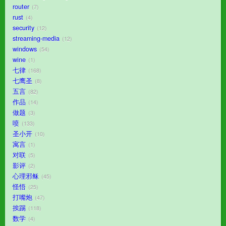
router
7
rust
4
security
12
streaming-media
12
windows
54
wine
1
七律
168
七鹰圣
8
五言
82
作品
14
做题
3
喷
133
圣小开
10
寓言
1
对联
5
影评
2
心理邪稣
45
怪悟
25
打嘴炮
47
挨踢
118
数学
4