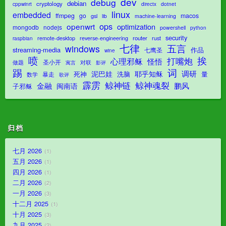
dev
debug
debian
cryptology
dotnet
cppwinrt
directx
linux
embedded
ffmpeg
go
macos
gsl
lib
machine-learning
ops
openwrt
optimization
mongodb
nodejs
powershell
python
security
router
remote-desktop
reverse-engineering
rust
raspbian
七律
五言
windows
streaming-media
作品
七鹰圣
wine
喷
挨
打嘴炮
心理邪稣
怪悟
圣小开
对联
做题
影评
寓言
踢
词
调研
泥巴娃
耶乎知稣
死神
洗脑
量
暴走
数学
歌评
霹雳
鲸神魂裂
鲸神链
金融
鹏风
闽南语
子邪稣
归档
七月 2026
1
五月 2026
1
四月 2026
1
二月 2026
2
一月 2026
3
十二月 2025
1
十月 2025
3
九月 2025
2