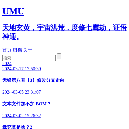
UMU
天地玄黄，宇宙洪荒，度修七鹰劫，证悟
神通。
首页
归档
关于
2024
2024-03-17 17:50:39
无银第八哥【3】修改分支走向
2024-03-05 23:31:07
文本文件加不加 BOM？
2024-03-02 15:26:32
稣究竟是啥？2