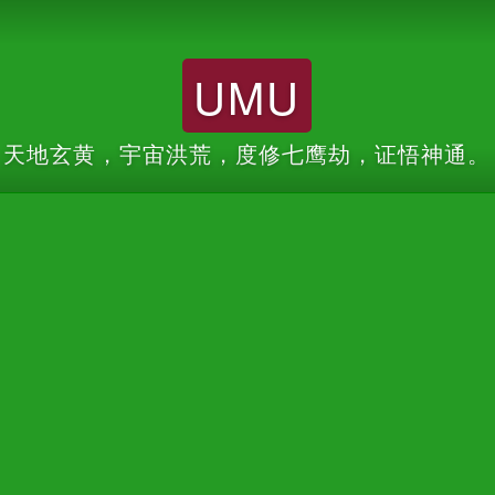
UMU
天地玄黄，宇宙洪荒，度修七鹰劫，证悟神通。