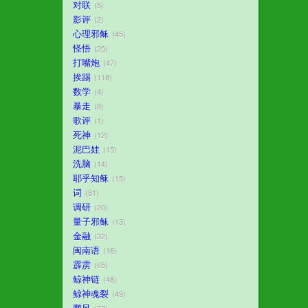
对联
5
影评
2
心理邪稣
45
怪悟
25
打嘴炮
47
挨踢
118
数学
4
暴走
8
歌评
1
死神
12
泥巴娃
15
洗脑
14
耶乎知稣
15
词
81
调研
20
量子邪稣
13
金融
32
闽南语
16
霹雳
65
鲸神链
48
鲸神魂裂
49