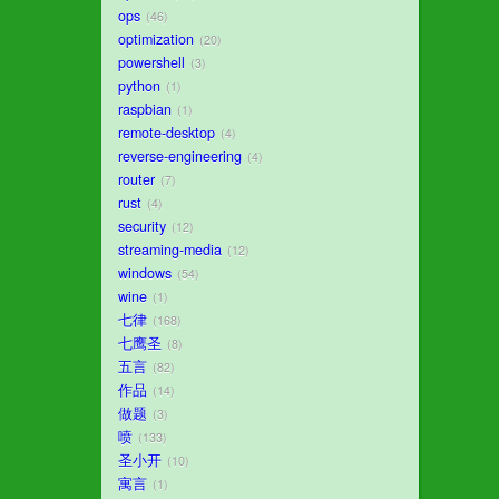
ops
46
optimization
20
powershell
3
python
1
raspbian
1
remote-desktop
4
reverse-engineering
4
router
7
rust
4
security
12
streaming-media
12
windows
54
wine
1
七律
168
七鹰圣
8
五言
82
作品
14
做题
3
喷
133
圣小开
10
寓言
1