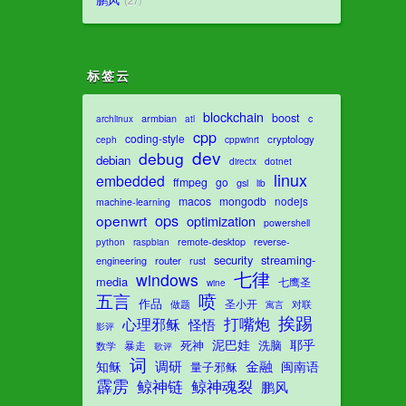
鹏风
27
标签云
blockchain
boost
armbian
c
archlinux
atl
cpp
coding-style
cryptology
ceph
cppwinrt
dev
debug
debian
dotnet
directx
linux
embedded
ffmpeg
go
gsl
lib
macos
mongodb
nodejs
machine-learning
ops
openwrt
optimization
powershell
remote-desktop
reverse-
python
raspbian
security
streaming-
router
engineering
rust
七律
windows
media
七鹰圣
wine
喷
五言
作品
圣小开
对联
做题
寓言
挨踢
打嘴炮
心理邪稣
怪悟
影评
泥巴娃
耶乎
死神
洗脑
暴走
数学
歌评
词
金融
调研
知稣
闽南语
量子邪稣
霹雳
鲸神魂裂
鲸神链
鹏风