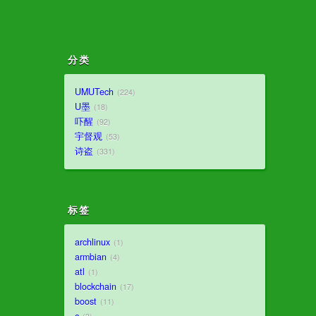
分类
UMUTech
224
U墨
18
吓醒
92
宇督观
53
诗盗
331
标签
archlinux
1
armbian
4
atl
1
blockchain
17
boost
11