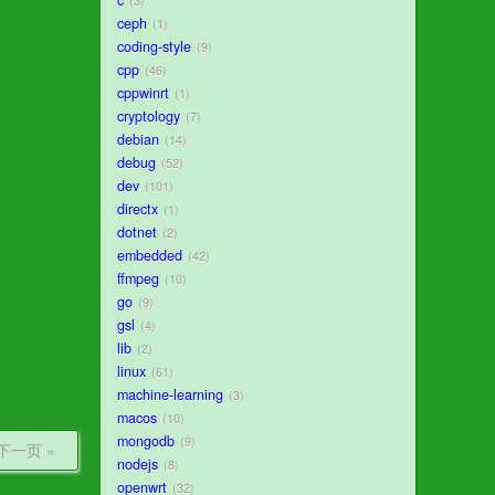
c
3
ceph
1
coding-style
9
cpp
46
cppwinrt
1
cryptology
7
debian
14
debug
52
dev
101
directx
1
dotnet
2
embedded
42
ffmpeg
10
go
9
gsl
4
lib
2
linux
61
machine-learning
3
macos
10
mongodb
9
下一页 »
nodejs
8
openwrt
32