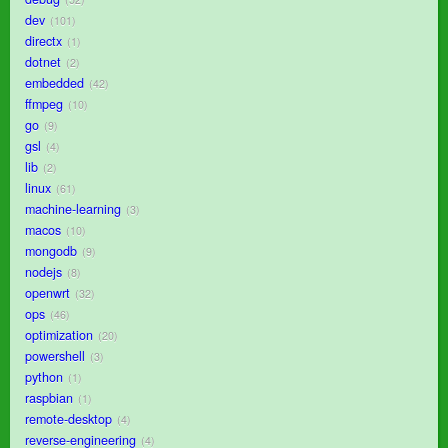
dev
101
directx
1
dotnet
2
embedded
42
ffmpeg
10
go
9
gsl
4
lib
2
linux
61
machine-learning
3
macos
10
mongodb
9
nodejs
8
openwrt
32
ops
46
optimization
20
powershell
3
python
1
raspbian
1
remote-desktop
4
reverse-engineering
4