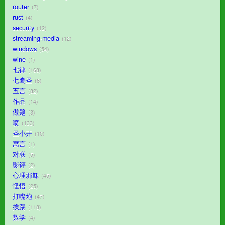
router
7
rust
4
security
12
streaming-media
12
windows
54
wine
1
七律
168
七鹰圣
8
五言
82
作品
14
做题
3
喷
133
圣小开
10
寓言
1
对联
5
影评
2
心理邪稣
45
怪悟
25
打嘴炮
47
挨踢
118
数学
4