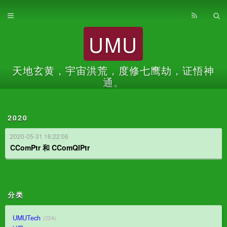
首页
UMU
归档
关于
天地玄黄，宇宙洪荒，度修七鹰劫，证悟神
通。
2020
2020-05-31 16:22:06
CComPtr 和 CComQIPtr
分类
UMUTech
224