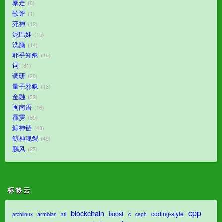
暴走
8
歌评
1
死神
12
泥巴娃
15
洗脑
14
耶乎知稣
15
词
81
调研
20
量子邪稣
13
金融
32
闽南语
16
霹雳
65
鲸神链
48
鲸神魂裂
49
鹏风
27
标签云
cpp
blockchain
boost
coding-style
armbian
c
archlinux
atl
ceph