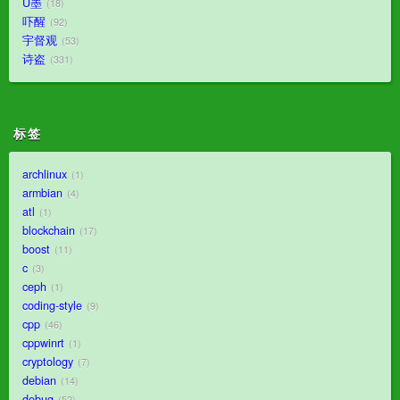
U墨
18
吓醒
92
宇督观
53
诗盗
331
标签
archlinux
1
armbian
4
atl
1
blockchain
17
boost
11
c
3
ceph
1
coding-style
9
cpp
46
cppwinrt
1
cryptology
7
debian
14
debug
52