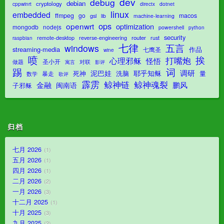
dev
debug
debian
cryptology
dotnet
cppwinrt
directx
linux
embedded
ffmpeg
go
macos
gsl
lib
machine-learning
ops
openwrt
optimization
mongodb
nodejs
powershell
python
security
router
remote-desktop
reverse-engineering
rust
raspbian
七律
五言
windows
streaming-media
作品
七鹰圣
wine
喷
挨
打嘴炮
心理邪稣
怪悟
圣小开
对联
做题
影评
寓言
踢
词
调研
泥巴娃
耶乎知稣
死神
洗脑
量
暴走
数学
歌评
霹雳
鲸神魂裂
鲸神链
金融
鹏风
闽南语
子邪稣
归档
七月 2026
1
五月 2026
1
四月 2026
1
二月 2026
2
一月 2026
3
十二月 2025
1
十月 2025
3
九月 2025
2