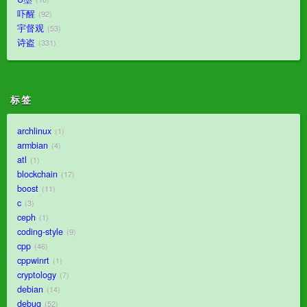
吓醒
92
宇督观
53
诗盗
331
标签
archlinux
1
armbian
4
atl
1
blockchain
17
boost
11
c
3
ceph
1
coding-style
9
cpp
46
cppwinrt
1
cryptology
7
debian
14
debug
52