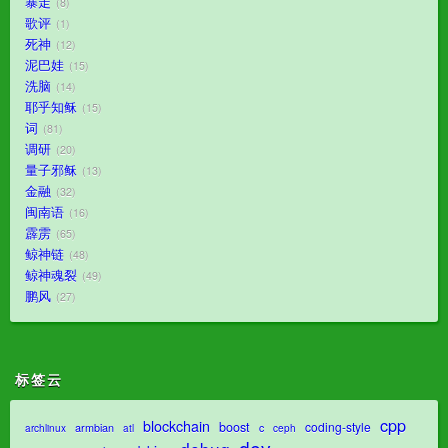
暴走
8
歌评
1
死神
12
泥巴娃
15
洗脑
14
耶乎知稣
15
词
81
调研
20
量子邪稣
13
金融
32
闽南语
16
霹雳
65
鲸神链
48
鲸神魂裂
49
鹏风
27
标签云
cpp
blockchain
boost
coding-style
armbian
c
archlinux
atl
ceph
dev