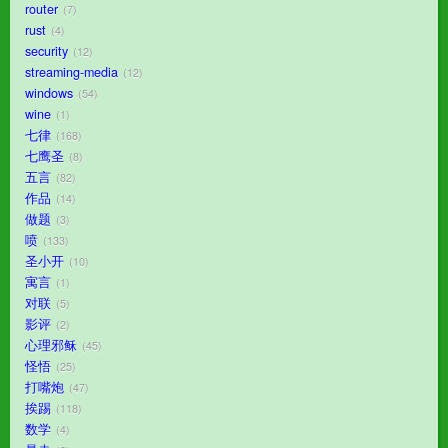
router
7
rust
4
security
12
streaming-media
12
windows
54
wine
1
七律
168
七鹰圣
8
五言
82
作品
14
做题
3
喷
133
圣小开
10
寓言
1
对联
5
影评
2
心理邪稣
45
怪悟
25
打嘴炮
47
挨踢
118
数学
4