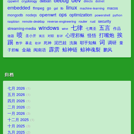
debug
debian
cryptology
dotnet
cppwinrt
directx
linux
embedded
ffmpeg
go
macos
gsl
lib
machine-learning
ops
openwrt
optimization
mongodb
nodejs
powershell
python
security
router
remote-desktop
reverse-engineering
rust
raspbian
七律
五言
windows
streaming-media
作品
七鹰圣
wine
喷
挨
打嘴炮
心理邪稣
怪悟
圣小开
对联
做题
影评
寓言
踢
词
调研
泥巴娃
耶乎知稣
死神
洗脑
量
暴走
数学
歌评
霹雳
鲸神魂裂
鲸神链
金融
鹏风
闽南语
子邪稣
归档
七月 2026
1
五月 2026
1
四月 2026
1
二月 2026
2
一月 2026
3
十二月 2025
1
十月 2025
3
九月 2025
2