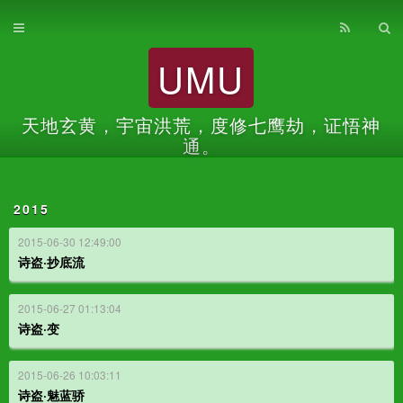
首页
UMU
归档
关于
天地玄黄，宇宙洪荒，度修七鹰劫，证悟神
通。
2015
2015-06-30 12:49:00
诗盗·抄底流
2015-06-27 01:13:04
诗盗·变
2015-06-26 10:03:11
诗盗·魅蓝骄