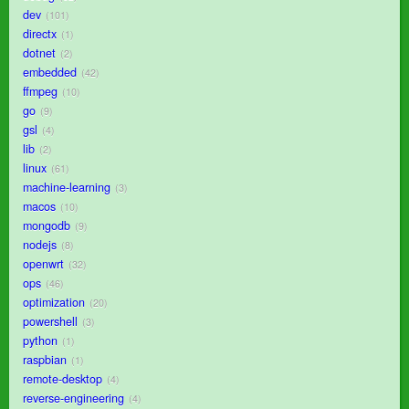
dev
101
directx
1
dotnet
2
embedded
42
ffmpeg
10
go
9
gsl
4
lib
2
linux
61
machine-learning
3
macos
10
mongodb
9
nodejs
8
openwrt
32
ops
46
optimization
20
powershell
3
python
1
raspbian
1
remote-desktop
4
reverse-engineering
4