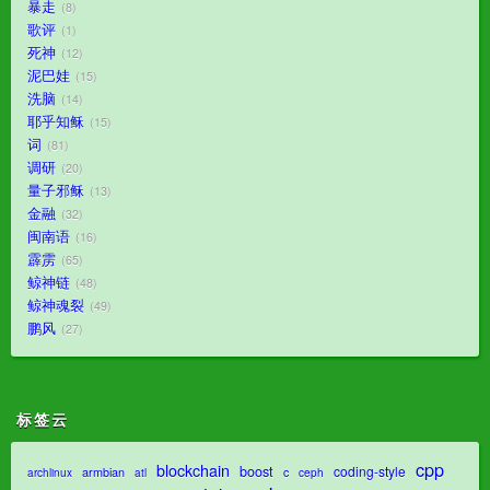
暴走
8
歌评
1
死神
12
泥巴娃
15
洗脑
14
耶乎知稣
15
词
81
调研
20
量子邪稣
13
金融
32
闽南语
16
霹雳
65
鲸神链
48
鲸神魂裂
49
鹏风
27
标签云
cpp
blockchain
boost
coding-style
armbian
c
archlinux
atl
ceph