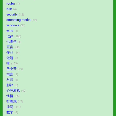
router
7
rust
4
security
12
streaming-media
12
windows
54
wine
1
七律
168
七鹰圣
8
五言
82
作品
14
做题
3
喷
133
圣小开
10
寓言
1
对联
5
影评
2
心理邪稣
45
怪悟
25
打嘴炮
47
挨踢
118
数学
4