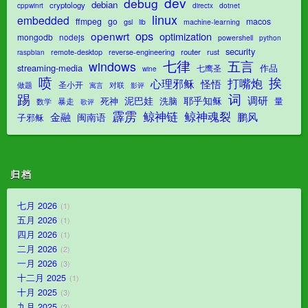
dev
debug
debian
cryptology
dotnet
cppwinrt
directx
linux
embedded
ffmpeg
go
macos
gsl
lib
machine-learning
ops
openwrt
optimization
mongodb
nodejs
powershell
python
security
router
remote-desktop
reverse-engineering
rust
raspbian
七律
五言
windows
streaming-media
作品
七鹰圣
wine
喷
挨
打嘴炮
心理邪稣
怪悟
圣小开
对联
做题
影评
寓言
踢
词
调研
泥巴娃
耶乎知稣
死神
洗脑
量
暴走
数学
歌评
霹雳
鲸神魂裂
鲸神链
金融
鹏风
闽南语
子邪稣
归档
七月 2026
1
五月 2026
1
四月 2026
1
二月 2026
2
一月 2026
3
十二月 2025
1
十月 2025
3
九月 2025
2