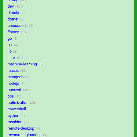
dev
101
directx
1
dotnet
2
embedded
42
ffmpeg
10
go
9
gsl
4
lib
2
linux
61
machine-learning
3
macos
10
mongodb
9
nodejs
8
openwrt
32
ops
46
optimization
20
powershell
3
python
1
raspbian
1
remote-desktop
4
reverse-engineering
4