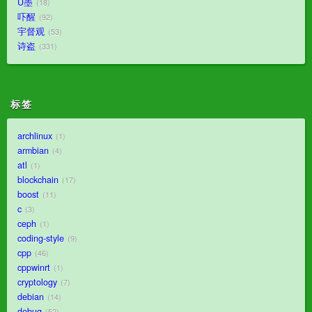
U墨
18
吓醒
92
宇督观
53
诗盗
331
标签
archlinux
1
armbian
4
atl
1
blockchain
17
boost
11
c
3
ceph
1
coding-style
9
cpp
46
cppwinrt
1
cryptology
7
debian
14
debug
52