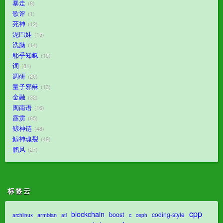
暴走
8
歌评
1
死神
12
泥巴娃
15
洗脑
14
耶乎知稣
15
词
81
调研
20
量子邪稣
13
金融
32
闽南语
16
霹雳
65
鲸神链
48
鲸神魂裂
49
鹏风
27
标签云
cpp
blockchain
boost
coding-style
armbian
c
archlinux
atl
ceph