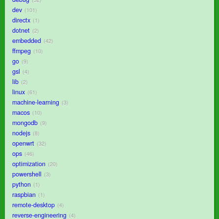
dev
101
directx
1
dotnet
2
embedded
42
ffmpeg
10
go
9
gsl
4
lib
2
linux
61
machine-learning
3
macos
10
mongodb
9
nodejs
8
openwrt
32
ops
46
optimization
20
powershell
3
python
1
raspbian
1
remote-desktop
4
reverse-engineering
4