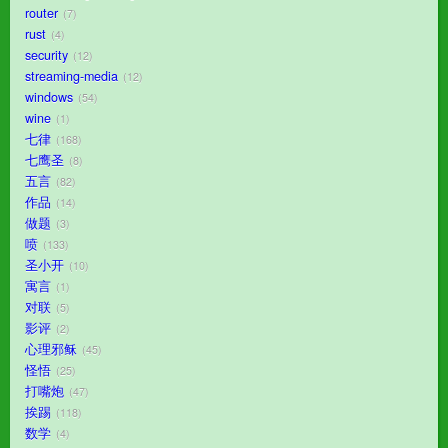
router
7
rust
4
security
12
streaming-media
12
windows
54
wine
1
七律
168
七鹰圣
8
五言
82
作品
14
做题
3
喷
133
圣小开
10
寓言
1
对联
5
影评
2
心理邪稣
45
怪悟
25
打嘴炮
47
挨踢
118
数学
4