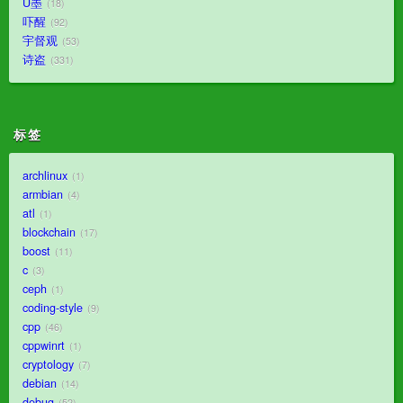
U墨
18
吓醒
92
宇督观
53
诗盗
331
标签
archlinux
1
armbian
4
atl
1
blockchain
17
boost
11
c
3
ceph
1
coding-style
9
cpp
46
cppwinrt
1
cryptology
7
debian
14
debug
52