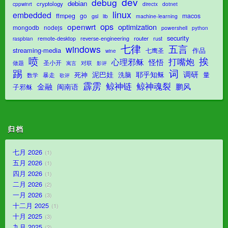
dev
debug
debian
cryptology
dotnet
cppwinrt
directx
linux
embedded
ffmpeg
go
macos
gsl
lib
machine-learning
ops
openwrt
optimization
mongodb
nodejs
powershell
python
security
router
remote-desktop
reverse-engineering
rust
raspbian
七律
五言
windows
streaming-media
作品
七鹰圣
wine
喷
挨
打嘴炮
心理邪稣
怪悟
圣小开
对联
做题
影评
寓言
踢
词
调研
泥巴娃
耶乎知稣
死神
洗脑
量
暴走
数学
歌评
霹雳
鲸神魂裂
鲸神链
金融
鹏风
闽南语
子邪稣
归档
七月 2026
1
五月 2026
1
四月 2026
1
二月 2026
2
一月 2026
3
十二月 2025
1
十月 2025
3
九月 2025
2