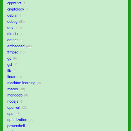
cppwinrt
1
cryptology
7
debian
14
debug
52
dev
101
directx
1
dotnet
2
embedded
42
ffmpeg
10
go
9
gsl
4
lib
2
linux
61
machine-learning
3
macos
10
mongodb
9
nodejs
8
openwrt
32
ops
46
optimization
20
powershell
3