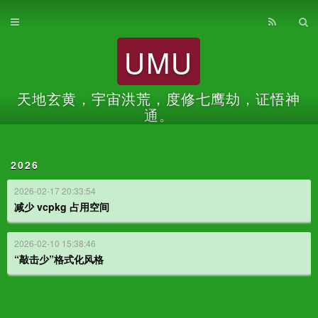
首页
UMU
归档
关于
天地玄黄，宇宙洪荒，度修七鹰劫，证悟神
通。
2026
2026-02-17 20:33:54
减少 vcpkg 占用空间
2026-02-10 15:38:46
“敲击少”格式化风格