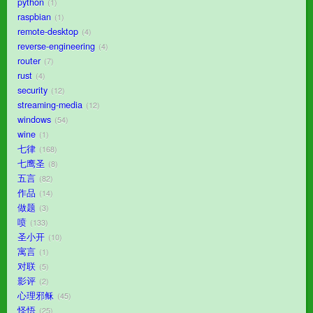
python
1
raspbian
1
remote-desktop
4
reverse-engineering
4
router
7
rust
4
security
12
streaming-media
12
windows
54
wine
1
七律
168
七鹰圣
8
五言
82
作品
14
做题
3
喷
133
圣小开
10
寓言
1
对联
5
影评
2
心理邪稣
45
怪悟
25