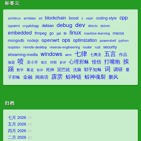
标签云
cpp
blockchain
boost
coding-style
armbian
c
archlinux
atl
ceph
dev
debug
debian
cryptology
dotnet
cppwinrt
directx
linux
embedded
ffmpeg
go
macos
gsl
lib
machine-learning
ops
openwrt
optimization
mongodb
nodejs
powershell
python
security
router
remote-desktop
reverse-engineering
rust
raspbian
七律
五言
windows
streaming-media
作品
七鹰圣
wine
喷
挨
打嘴炮
心理邪稣
怪悟
圣小开
对联
做题
影评
寓言
踢
词
调研
泥巴娃
耶乎知稣
死神
洗脑
量
暴走
数学
歌评
霹雳
鲸神魂裂
鲸神链
金融
鹏风
闽南语
子邪稣
归档
七月 2026
1
五月 2026
1
四月 2026
1
二月 2026
2