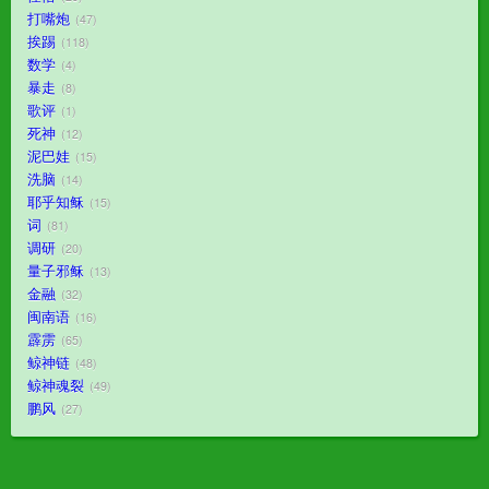
打嘴炮
47
挨踢
118
数学
4
暴走
8
歌评
1
死神
12
泥巴娃
15
洗脑
14
耶乎知稣
15
词
81
调研
20
量子邪稣
13
金融
32
闽南语
16
霹雳
65
鲸神链
48
鲸神魂裂
49
鹏风
27