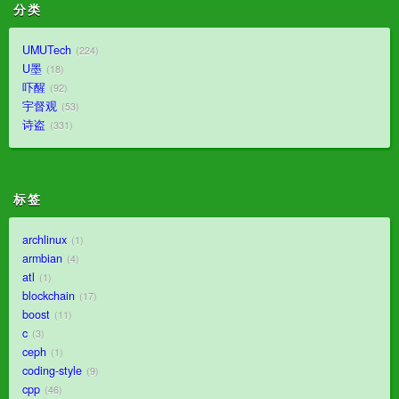
分类
UMUTech
224
U墨
18
吓醒
92
宇督观
53
诗盗
331
标签
archlinux
1
armbian
4
atl
1
blockchain
17
boost
11
c
3
ceph
1
coding-style
9
cpp
46