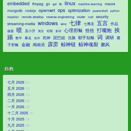
linux
embedded
ffmpeg
go
macos
gsl
lib
machine-learning
ops
openwrt
optimization
mongodb
nodejs
powershell
python
security
router
remote-desktop
reverse-engineering
rust
raspbian
七律
五言
windows
streaming-media
作品
七鹰圣
wine
喷
挨
打嘴炮
心理邪稣
怪悟
圣小开
对联
做题
影评
寓言
踢
词
调研
泥巴娃
耶乎知稣
死神
洗脑
量
暴走
数学
歌评
霹雳
鲸神魂裂
鲸神链
金融
鹏风
闽南语
子邪稣
归档
七月 2026
1
五月 2026
1
四月 2026
1
二月 2026
2
一月 2026
3
十二月 2025
1
十月 2025
3
九月 2025
2