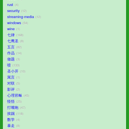
rust
4
security
12
streaming-media
12
windows
54
wine
1
七律
168
七鹰圣
8
五言
82
作品
14
做题
3
喷
133
圣小开
10
寓言
1
对联
5
影评
2
心理邪稣
45
怪悟
25
打嘴炮
47
挨踢
118
数学
4
暴走
8