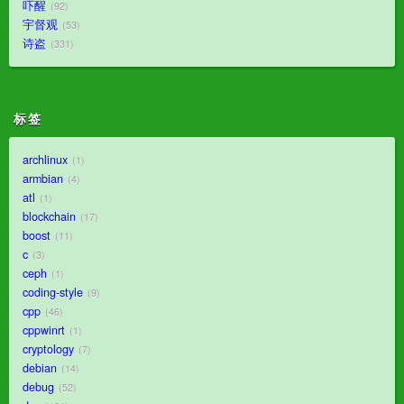
吓醒
92
宇督观
53
诗盗
331
标签
archlinux
1
armbian
4
atl
1
blockchain
17
boost
11
c
3
ceph
1
coding-style
9
cpp
46
cppwinrt
1
cryptology
7
debian
14
debug
52