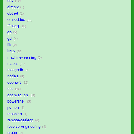
dev
101
directx
1
dotnet
2
embedded
42
ffmpeg
10
go
9
gsl
4
lib
2
linux
61
machine-learning
3
macos
10
mongodb
9
nodejs
8
openwrt
32
ops
46
optimization
20
powershell
3
python
1
raspbian
1
remote-desktop
4
reverse-engineering
4
router
7