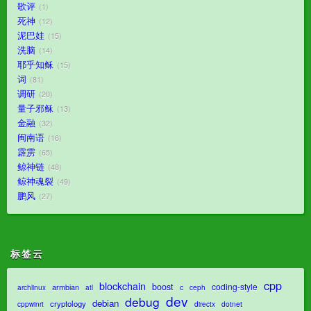
歌评
1
死神
12
泥巴娃
15
洗脑
14
耶乎知稣
15
词
81
调研
20
量子邪稣
13
金融
32
闽南语
16
霹雳
65
鲸神链
48
鲸神魂裂
49
鹏风
27
标签云
cpp
blockchain
boost
coding-style
armbian
c
archlinux
atl
ceph
dev
debug
debian
cryptology
dotnet
cppwinrt
directx