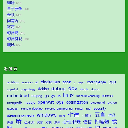
调研
20
量子邪稣
13
金融
32
闽南语
16
霹雳
65
鲸神链
48
鲸神魂裂
49
鹏风
27
标签云
cpp
blockchain
boost
coding-style
armbian
c
archlinux
atl
ceph
dev
debug
debian
cryptology
dotnet
cppwinrt
directx
linux
embedded
ffmpeg
go
macos
gsl
lib
machine-learning
ops
openwrt
optimization
mongodb
nodejs
powershell
python
security
router
remote-desktop
reverse-engineering
rust
raspbian
七律
五言
windows
streaming-media
作品
七鹰圣
wine
喷
挨
打嘴炮
心理邪稣
怪悟
圣小开
对联
做题
影评
寓言