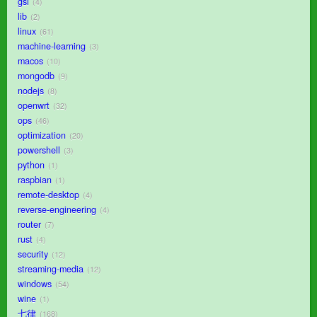
gsl
4
lib
2
linux
61
machine-learning
3
macos
10
mongodb
9
nodejs
8
openwrt
32
ops
46
optimization
20
powershell
3
python
1
raspbian
1
remote-desktop
4
reverse-engineering
4
router
7
rust
4
security
12
streaming-media
12
windows
54
wine
1
七律
168