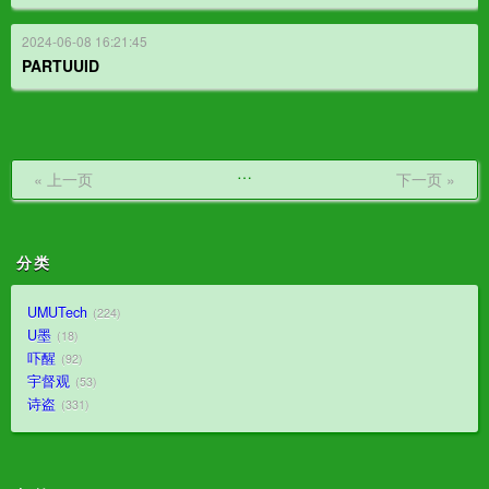
2024-06-08 16:21:45
PARTUUID
…
« 上一页
下一页 »
分类
UMUTech
224
U墨
18
吓醒
92
宇督观
53
诗盗
331