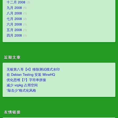
十二月 2008
3
九月 2008
5
八月 2008
1
七月 2008
2
六月 2008
1
五月 2008
1
四月 2008
1
近期文章
无银第八哥【4】移除测试模式水印
在 Debian Testing 安装 WineHQ
优化思维【7】字符串拼接
减少 vcpkg 占用空间
“敲击少”格式化风格
友情链接