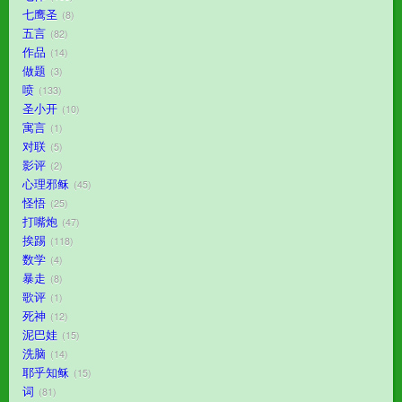
七鹰圣
8
五言
82
作品
14
做题
3
喷
133
圣小开
10
寓言
1
对联
5
影评
2
心理邪稣
45
怪悟
25
打嘴炮
47
挨踢
118
数学
4
暴走
8
歌评
1
死神
12
泥巴娃
15
洗脑
14
耶乎知稣
15
词
81