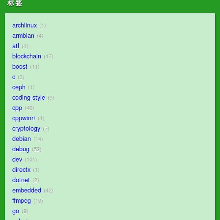
标签
archlinux
1
armbian
4
atl
1
blockchain
17
boost
11
c
3
ceph
1
coding-style
9
cpp
46
cppwinrt
1
cryptology
7
debian
14
debug
52
dev
101
directx
1
dotnet
2
embedded
42
ffmpeg
10
go
9